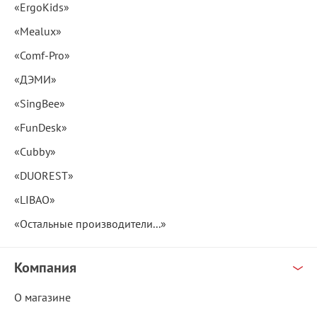
«ErgoKids»
«Mealux»
«Comf-Pro»
«ДЭМИ»
«SingBee»
«FunDesk»
«Cubby»
«DUOREST»
«LIBAO»
«Остальные производители...»
Компания
О магазине