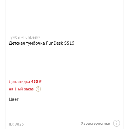
Тумбы «FunDesk»
Детская тумбочка FunDesk SS15
Доп. скидка
450 ₽
на 1-ый заказ
Цвет
Характеристики
ID: 9823