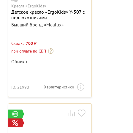
Кресла «ErgoKids»
Детское кресло «ErgoKids» Y-507 с
подлокотниками
Бывший бренд «Mealux»
Скидка
700 ₽
при оплате по СБП
Обивка
Характеристики
ID: 21990