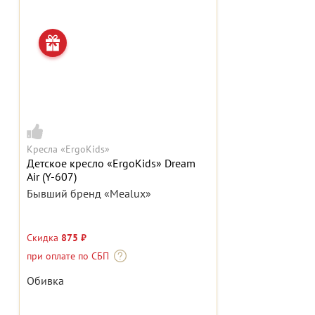
Кресла «ErgoKids»
Детское кресло «ErgoKids» Dream
Air (Y-607)
Бывший бренд «Mealux»
Скидка
875 ₽
при оплате по СБП
Обивка