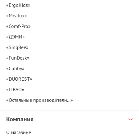
«ErgoKids»
«Mealux»
«Comf-Pro»
«ДЭМИ»
«SingBee»
«FunDesk»
«Cubby»
«DUOREST»
«LIBAO»
«Остальные производители...»
Компания
О магазине