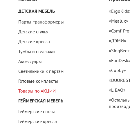
ДЕТСКАЯ МЕБЕЛЬ
«ErgoKids
«Mealux»
Парты-трансформеры
«Comf-Pro
Детские стулья
«ДЭМИ»
Детские кресла
«SingBee»
Тумбы и стеллажи
«FunDesk
Аксессуары
«Cubby»
Светильники к партам
«DUORES
Готовые комплекты
«LIBAO»
Товары по АКЦИИ
«Остальн
ГЕЙМЕРСКАЯ МЕБЕЛЬ
производи
Геймерские столы
Геймерские кресла