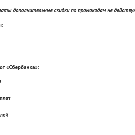
платы дополнительные скидки по промокодам не действу
ы:
от «Сбербанка»:
я
еплат
блей